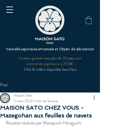
Vaisselle japonaise artisanale et Objets de décoration
Livraison gratuite
vers plus de 20 pays
pour
commande supérieure à 200€!
Click & collect disponible dans Paris
Post
Atsushi Sato
2 mars 2023
2 min de lecture
MAISON SATO CHEZ VOUS -
Mazegohan aux feuilles de navets
Recette réalisée par Masayoshi Haraguchi 