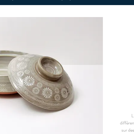
L
différe
sur des