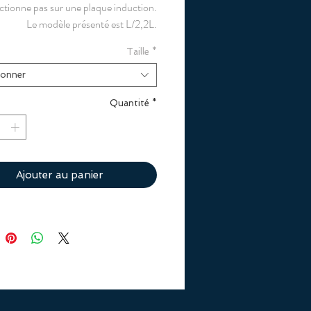
tionne pas sur une plaque induction.
Le modèle présenté est L/2,2L.
Taille
*
ionner
Quantité
*
Ajouter au panier