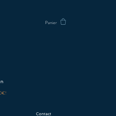
Panier
on
00€!
Contact