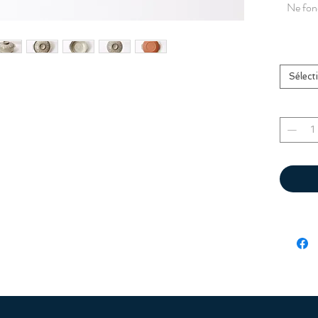
Ne fonc
Sélect