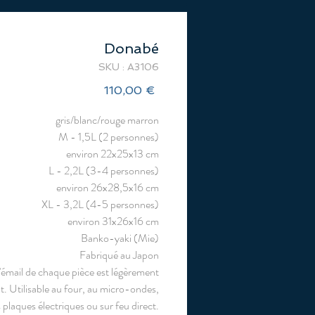
Donabé
SKU : A3106
Prix
110,00 €
gris/blanc/rouge marron
M - 1,5L (2 personnes)
environ 22x25x13 cm
L - 2,2L (3-4 personnes)
environ 26x28,5x16 cm
XL - 3,2L (4-5 personnes)
environ 31x26x16 cm
Banko-yaki (Mie)
Fabriqué au Japon
'émail de chaque pièce est légèrement
nt. Utilisable au four, au micro-ondes,
 plaques électriques ou sur feu direct.