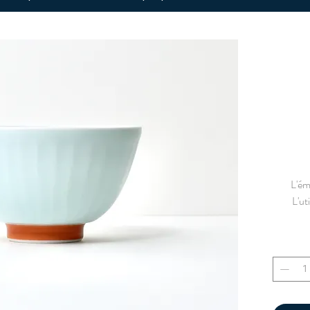
L'ém
L'ut