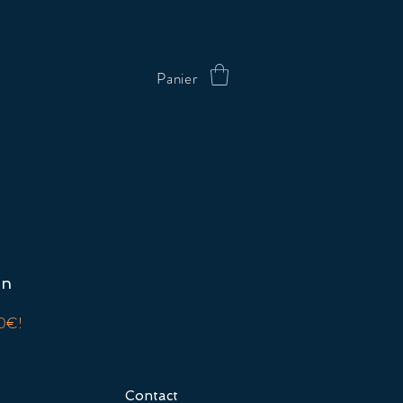
Panier
on
00€!
Contact